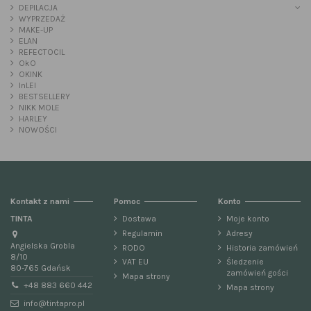
DEPILACJA
WYPRZEDAŻ
MAKE-UP
ELAN
REFECTOCIL
OkO
OKINK
InLEI
BESTSELLERY
NIKK MOLE
HARLEY
NOWOŚCI
Kontakt z nami
Pomoc
Konto
TINTA
Dostawa
Moje konto
Regulamin
Adresy
Angielska Grobla
RODO
Historia zamówień
8/10
VAT EU
Śledzenie
80-765 Gdańsk
zamówień gości
Mapa strony
+48 883 660 442
Mapa strony
info@tintapro.pl