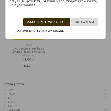
przysługujących Ci uprawnieniach, znajdziesz w naszej
Polityce Cookies.
ZAAKCEPTUJ WSZYSTKIE
USTAWIENIA
ZATWIERDŹ TYLKO WYMAGANE
Obecnie brak na stanie
BRWI
OKO zestaw środków do
laminacji rzęs i brwi 3x1ml
OKOlamiset
45,00 zł
Zobacz
Strona główna
BRWI
RZĘSY
PMU
PĘDZLE
PĘSETY
AKCESORIA