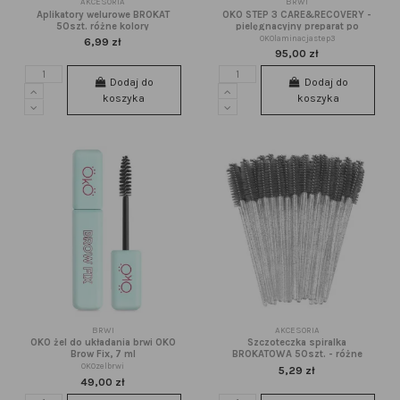
AKCESORIA
BRWI
Aplikatory welurowe BROKAT
OKO STEP 3 CARE&RECOVERY -
50szt. różne kolory
pielęgnacyjny preparat po
laminowaniu rzęs i brwi, 10 ml
OKOlaminacjastep3
6,99 zł
95,00 zł
Dodaj do
Dodaj do
koszyka
koszyka
BRWI
AKCESORIA
OKO żel do układania brwi OKO
Szczoteczka spiralka
Brow Fix, 7 ml
BROKATOWA 50szt. - różne
kolory
OKOzelbrwi
5,29 zł
49,00 zł