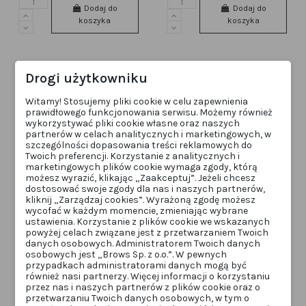
Dodaj do
Dodaj do
koszyka
koszyka
Drogi użytkowniku
Witamy! Stosujemy pliki cookie w celu zapewnienia
prawidłowego funkcjonowania serwisu. Możemy również
wykorzystywać pliki cookie własne oraz naszych
partnerów w celach analitycznych i marketingowych, w
szczególności dopasowania treści reklamowych do
Twoich preferencji. Korzystanie z analitycznych i
marketingowych plików cookie wymaga zgody, którą
możesz wyrazić, klikając „Zaakceptuj”. Jeżeli chcesz
Obecnie brak na stanie
Obecnie brak na stanie
dostosować swoje zgody dla nas i naszych partnerów,
BRWI
BRWI
kliknij „Zarządzaj cookies”. Wyrażoną zgodę możesz
OKO farba do brwi i rzęs H20
OKO Utleniacz Cream Oxidant
wycofać w każdym momencie, zmieniając wybrane
Liquid Hybrid Tint Brown 7.62 15
3%, 30 ml
ustawienia. Korzystanie z plików cookie we wskazanych
ml
OKOtint-BROWN
OKO-oxidant
powyżej celach związane jest z przetwarzaniem Twoich
49,00 zł
49,00 zł
danych osobowych. Administratorem Twoich danych
osobowych jest „Brows Sp. z o.o.”. W pewnych
Zobacz
Zobacz
przypadkach administratorami danych mogą być
również nasi partnerzy. Więcej informacji o korzystaniu
przez nas i naszych partnerów z plików cookie oraz o
przetwarzaniu Twoich danych osobowych, w tym o