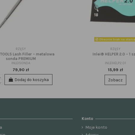
Obecnie brak na stani
RZĘSY
RZĘSY
 TOOLS Lash Filler – metalowa
Inlei® HELPER 2.0 – 1 sz
sonda PREMIUM
INLEISONDA
INLEIHELP2.01
79,90 zł
15,99 zł
Dodaj do koszyka
Zobacz
Konto
a
Moje konto
min
Adresy