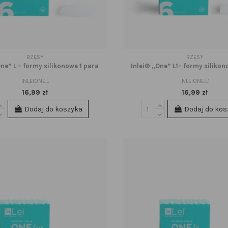
RZĘSY
RZĘSY
ne” L – formy silikonowe 1 para
Inlei® „One” L1– formy silikon
INLEIONE.L
INLEIONE.L1
16,99 zł
16,99 zł
Dodaj do koszyka
Dodaj do kos