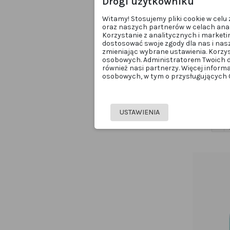
Drogi użytkowniku
Witamy! Stosujemy pliki cookie w cel
oraz naszych partnerów w celach anal
Korzystanie z analitycznych i marketi
dostosować swoje zgody dla nas i nas
zmieniając wybrane ustawienia. Korzy
osobowych. Administratorem Twoich d
również nasi partnerzy. Więcej inform
osobowych, w tym o przysługujących Ci
Inlei® „O
USTAWIENIA