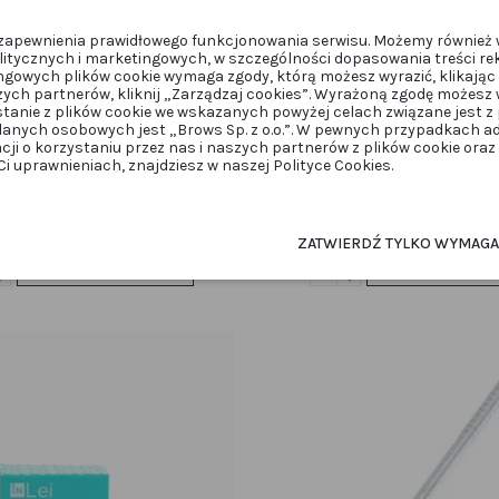
u zapewnienia prawidłowego funkcjonowania serwisu. Możemy również 
itycznych i marketingowych, w szczególności dopasowania treści re
ngowych plików cookie wymaga zgody, którą możesz wyrazić, klikając 
zych partnerów, kliknij „Zarządzaj cookies”. Wyrażoną zgodę możes
stanie z plików cookie we wskazanych powyżej celach związane jest 
anych osobowych jest „Brows Sp. z o.o.”. W pewnych przypadkach 
acji o korzystaniu przez nas i naszych partnerów z plików cookie ora
RZĘSY
RZĘSY
 uprawnieniach, znajdziesz w naszej Polityce Cookies.
ne” XL – formy silikonowe 1 para
Inlei® „One” XL1 – formy siliko
INLEIONE.XL
INLEIONE.XL1
16,99 zł
16,99 zł
ZATWIERDŹ TYLKO WYMAG
Dodaj do koszyka
Dodaj do kos