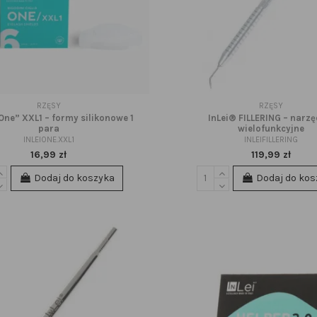
RZĘSY
RZĘSY
One” XXL1 – formy silikonowe 1
InLei® FILLERING – narzę
para
wielofunkcyjne
INLEIONE.XXL1
INLEIFILLERING
16,99 zł
119,99 zł
Dodaj do koszyka
Dodaj do kos