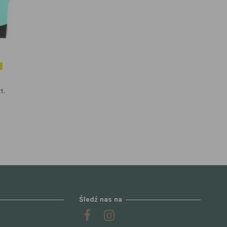
e
t.
Śledź nas na