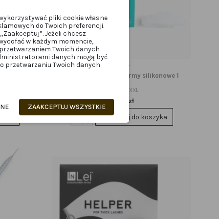
wykorzystywać pliki cookie własne
klamowych do Twoich preferencji.
„Zaakceptuj”. Jeżeli chcesz
z wycofać w każdym momencie,
z przetwarzaniem Twoich danych
administratorami danych mogą być
z o przetwarzaniu Twoich danych
RZĘSY
nowe 1 para
Inlei® „One” XXL – formy silikonowe 1
para
INLEIONE.XXL
16,99 zł
ANE
ZAAKCEPTUJ WSZYSTKIE
zyka
Dodaj do koszyka