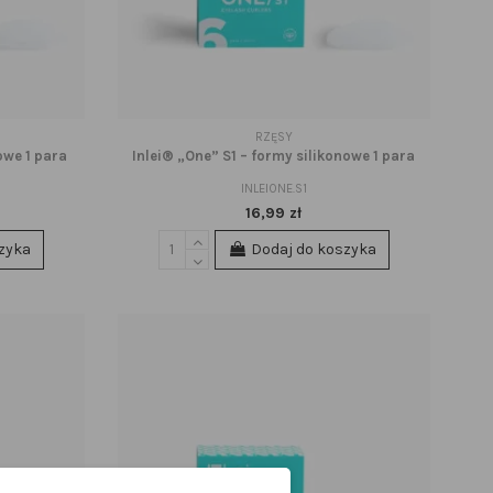
RZĘSY
owe 1 para
Inlei® „One” S1 – formy silikonowe 1 para
INLEIONE.S1
16,99 zł
zyka
Dodaj do koszyka