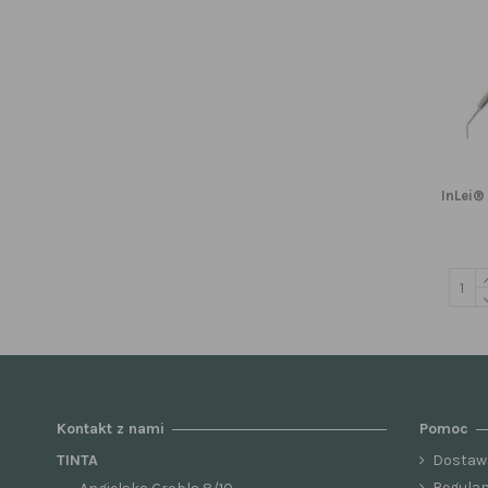
InLei®
Kontakt z nami
Pomoc
TINTA
Dostaw
Regula