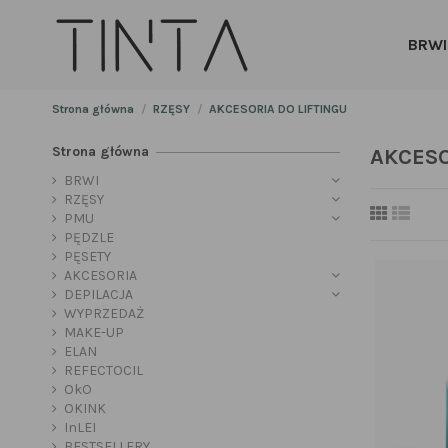
BRWI
Strona główna
RZĘSY
AKCESORIA DO LIFTINGU
Strona główna
AKCESO
BRWI
RZĘSY
PMU
PĘDZLE
PĘSETY
AKCESORIA
DEPILACJA
WYPRZEDAŻ
MAKE-UP
ELAN
REFECTOCIL
OkO
OKINK
InLEI
BESTSELLERY