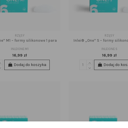
RZĘSY
RZĘSY
ne” M1 – formy silikonowe 1 para
Inlei® „One” S – formy silikon
INLEIONE.M1
INLEIONE.S
16,99 zł
16,99 zł
Dodaj do koszyka
Dodaj do kos