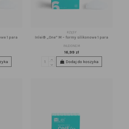
RZĘSY
owe 1 para
Inlei® „One” M – formy silikonowe 1 para
INLEIONE.M
16,99 zł
zyka
Dodaj do koszyka