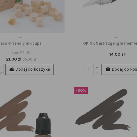
PMU
PMU
Eco-Friendly ink cups
OKINK Cartridge igła mem
cupsOKINK
14,00 zł
21,00 zł
35,00 zł
Dodaj do koszyka
Dodaj do ko
-30%