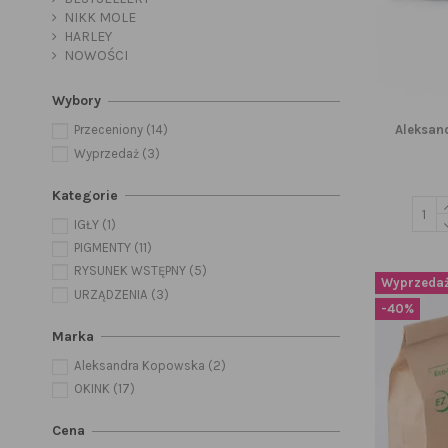
NIKK MOLE
HARLEY
NOWOŚCI
Wybory
Aleksan
Przeceniony
(14)
Wyprzedaż
(3)
Kategorie
IGŁY
(1)
PIGMENTY
(11)
RYSUNEK WSTĘPNY
(5)
Wyprzedaż
URZĄDZENIA
(3)
-40%
Marka
Aleksandra Kopowska
(2)
OKINK
(17)
Cena