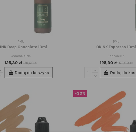
PMU
PMU
INK Deep Chocolate 10ml
OKINK Espresso 10m
ChocoOKINK
EsprOKINK
125,30 zł
125,30 zł
179,00 zł
179,00 zł
Dodaj do koszyka
Dodaj do kos
-30%