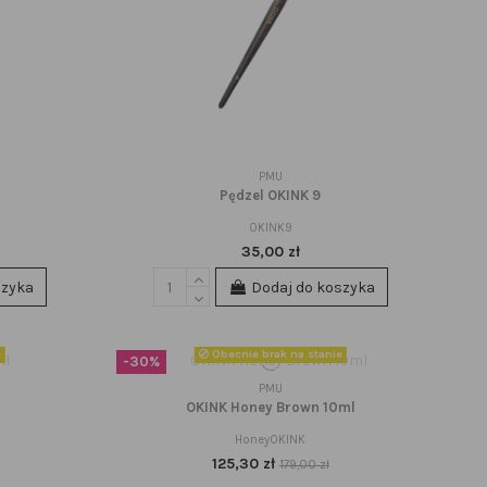
PMU
Pędzel OKINK 9
OKINK9
35,00 zł
szyka
Dodaj do koszyka
e
Obecnie brak na stanie
-30%
PMU
OKINK Honey Brown 10ml
HoneyOKINK
125,30 zł
179,00 zł