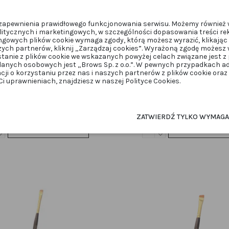
u zapewnienia prawidłowego funkcjonowania serwisu. Możemy również 
itycznych i marketingowych, w szczególności dopasowania treści re
ngowych plików cookie wymaga zgody, którą możesz wyrazić, klikając 
zych partnerów, kliknij „Zarządzaj cookies”. Wyrażoną zgodę możes
stanie z plików cookie we wskazanych powyżej celach związane jest 
anych osobowych jest „Brows Sp. z o.o.”. W pewnych przypadkach 
acji o korzystaniu przez nas i naszych partnerów z plików cookie ora
PMU
PMU
 uprawnieniach, znajdziesz w naszej Polityce Cookies.
OKINK Mustard 10ml
OKINK Rich Pumpkin 1
MustradOKINK
PumpOKINK
125,30 zł
125,30 zł
179,00 zł
179,00 zł
ZATWIERDŹ TYLKO WYMAG
Dodaj do koszyka
Dodaj do kos