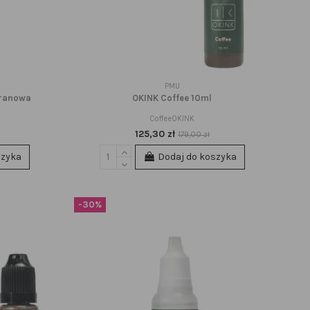
PMU
branowa
OKINK Coffee 10ml
CoffeeOKINK
125,30 zł
179,00 zł
szyka
Dodaj do koszyka
-30%