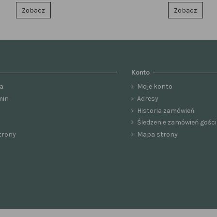
Zobacz
Zobacz
Konto
a
Moje konto
min
Adresy
Historia zamówień
Śledzenie zamówień gości
trony
Mapa strony