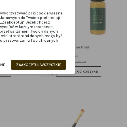
wykorzystywać pliki cookie własne
klamowych do Twoich preferencji.
„Zaakceptuj”. Jeżeli chcesz
z wycofać w każdym momencie,
z przetwarzaniem Twoich danych
administratorami danych mogą być
z o przetwarzaniu Twoich danych
PMU
0ml
OKINK Sunshine 10ml
SunOKINK
125,30 zł
179,00 zł
ANE
ZAAKCEPTUJ WSZYSTKIE
zyka
Dodaj do koszyka