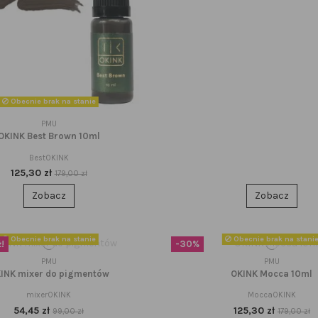
Obecnie brak na stanie
PMU
OKINK Best Brown 10ml
BestOKINK
125,30 zł
179,00 zł
Zobacz
Zobacz
Obecnie brak na stanie
Obecnie brak na stani
!
-30%
PMU
PMU
INK mixer do pigmentów
OKINK Mocca 10ml
mixerOKINK
MoccaOKINK
54,45 zł
125,30 zł
99,00 zł
179,00 zł