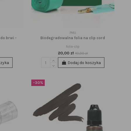
PMU
do brwi -
Biodegradowalna folia na clip cord
folia-clip
20,00 zł
40,00 zł
szyka
Dodaj do koszyka
-30%