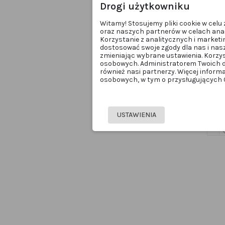
Drogi użytkowniku
Witamy! Stosujemy pliki cookie w cel
oraz naszych partnerów w celach anal
Korzystanie z analitycznych i marketi
dostosować swoje zgody dla nas i nas
zmieniając wybrane ustawienia. Korzy
osobowych. Administratorem Twoich d
również nasi partnerzy. Więcej inform
osobowych, w tym o przysługujących Ci
USTAWIENIA