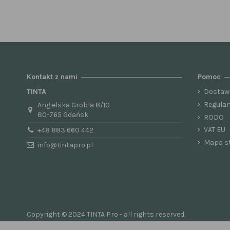
Kontakt z nami
Pomoc
TINTA
Dostaw
Regula
Angielska Grobla 8/10
80-765 Gdańsk
RODO
VAT EU
+48 883 660 442
Mapa s
info@tintapro.pl
Copyright © 2024 TINTA Pro - all rights reserved.