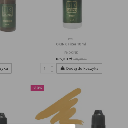
PMU
l
OKINK Fixer 10ml
FixOKINK
125,30 zł
179,00 zł
zyka
Dodaj do koszyka
-30%