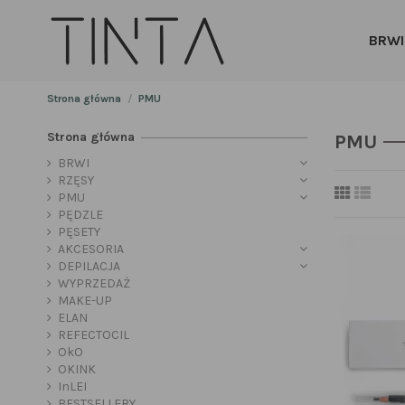
BRWI
Strona główna
PMU
Strona główna
PMU
BRWI
RZĘSY
PMU
PĘDZLE
PĘSETY
AKCESORIA
DEPILACJA
WYPRZEDAŻ
MAKE-UP
ELAN
REFECTOCIL
OkO
OKINK
InLEI
BESTSELLERY