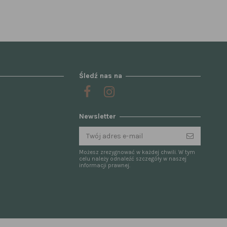
Śledź nas na
Newsletter
Możesz zrezygnować w każdej chwili. W tym
celu należy odnaleźć szczegóły w naszej
informacji prawnej.