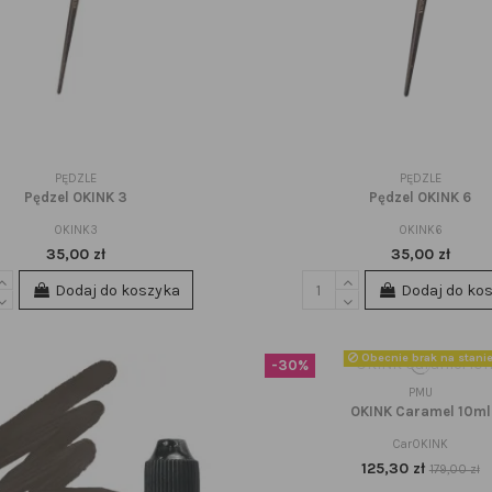
PĘDZLE
PĘDZLE
Pędzel OKINK 3
Pędzel OKINK 6
OKINK3
OKINK6
35,00 zł
35,00 zł
Dodaj do koszyka
Dodaj do ko
Obecnie brak na stani
-30%
PMU
OKINK Caramel 10ml
CarOKINK
125,30 zł
179,00 zł