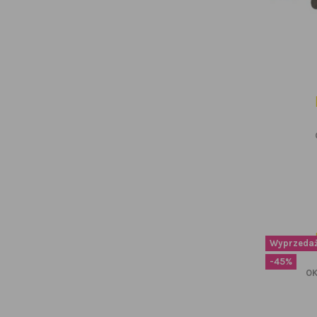
Wyprzedaż
-45%
OK