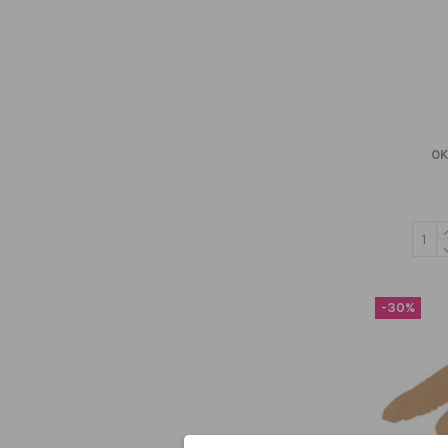
OK
-30%