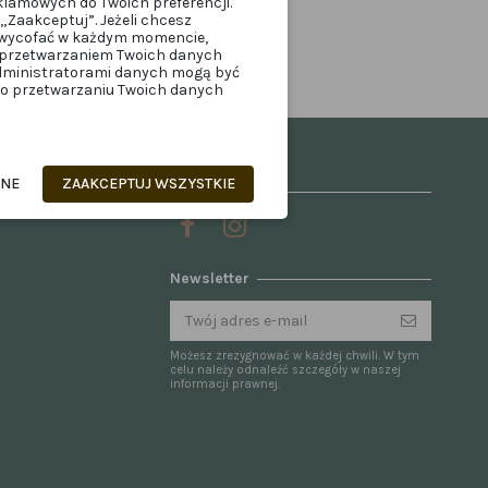
klamowych do Twoich preferencji.
„Zaakceptuj”. Jeżeli chcesz
z wycofać w każdym momencie,
z przetwarzaniem Twoich danych
administratorami danych mogą być
z o przetwarzaniu Twoich danych
ANE
ZAAKCEPTUJ WSZYSTKIE
Śledź nas na
Newsletter
Możesz zrezygnować w każdej chwili. W tym
celu należy odnaleźć szczegóły w naszej
informacji prawnej.