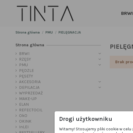
BRWI
Strona główna
PMU
PIELĘGNACJA
Strona główna
PIELĘG
BRWI
RZĘSY
Brak pro
PMU
PĘDZLE
PĘSETY
AKCESORIA
DEPILACJA
WYPRZEDAŻ
MAKE-UP
ELAN
REFECTOCIL
OkO
Drogi użytkowniku
OKINK
InLEI
Witamy! Stosujemy pliki cookie w cel
BESTSELLERY