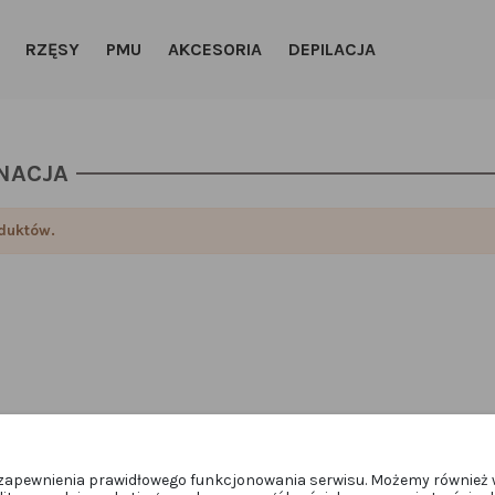
RZĘSY
PMU
AKCESORIA
DEPILACJA
NACJA
duktów.
u zapewnienia prawidłowego funkcjonowania serwisu. Możemy również 