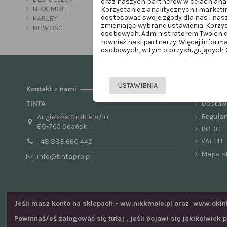
oraz naszych partnerów w celach anal
NIKK MOLE
Korzystanie z analitycznych i marketi
dostosować swoje zgody dla nas i nas
HARLEY
zmieniając wybrane ustawienia. Korzy
NOWOŚCI
osobowych. Administratorem Twoich d
również nasi partnerzy. Więcej inform
osobowych, w tym o przysługujących Ci
USTAWIENIA
Kontakt z nami
Pomoc
TINTA
Dostaw
Regula
Angielska Grobla 8/10
80-765 Gdańsk
RODO
VAT EU
+48 883 660 442
Mapa s
info@tintapro.pl
Jeśli masz konto na sklepach - ww.nikkmole.pl oraz www.okin
Powinnaś/eś załogować się tutaj , jeśli pojawi się jakikolwiek
Copyright © 2024 TINTA Pro - all rights reserved.