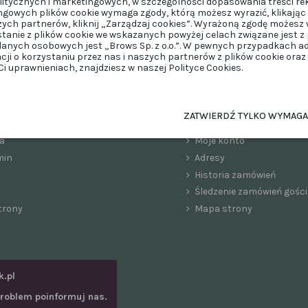
itycznych i marketingowych, w szczególności dopasowania treści re
ngowych plików cookie wymaga zgody, którą możesz wyrazić, klikając 
zych partnerów, kliknij „Zarządzaj cookies”. Wyrażoną zgodę możes
stanie z plików cookie we wskazanych powyżej celach związane jest 
anych osobowych jest „Brows Sp. z o.o.”. W pewnych przypadkach 
acji o korzystaniu przez nas i naszych partnerów z plików cookie ora
 uprawnieniach, znajdziesz w naszej Polityce Cookies.
ZATWIERDŹ TYLKO WYMAG
Konto
a
Moje konto
min
Adresy
Historia zamówień
Śledzenie zamówień gości
trony
Mapa strony
k.pl
 problem poinformuj nas.