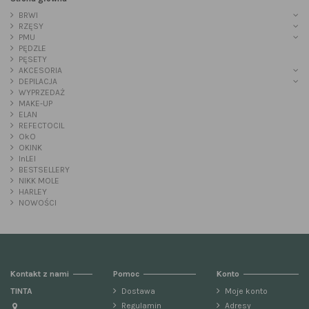
BRWI
RZĘSY
PMU
PĘDZLE
PĘSETY
AKCESORIA
DEPILACJA
WYPRZEDAŻ
MAKE-UP
ELAN
REFECTOCIL
OkO
OKINK
InLEI
BESTSELLERY
NIKK MOLE
HARLEY
NOWOŚCI
Kontakt z nami
Pomoc
Konto
TINTA
Dostawa
Moje konto
Regulamin
Adresy