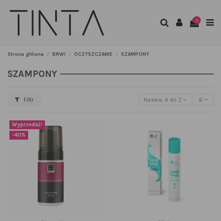
0
Strona główna
BRWI
OCZYSZCZANIE
SZAMPONY
SZAMPONY
Filtr
Nazwa, A do Z
6
Wyprzedaż!
-40%