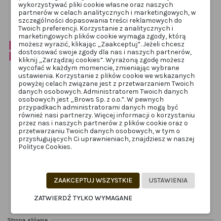
wykorzystywać pliki cookie własne oraz naszych
Dodaj do
Dodaj do
partnerów w celach analitycznych i marketingowych, w
koszyka
koszyka
szczególności dopasowania treści reklamowych do
Twoich preferencji. Korzystanie z analitycznych i
marketingowych plików cookie wymaga zgody, którą
możesz wyrazić, klikając „Zaakceptuj”. Jeżeli chcesz
Wyprzedaż!
dostosować swoje zgody dla nas i naszych partnerów,
-60%
kliknij „Zarządzaj cookies”. Wyrażoną zgodę możesz
wycofać w każdym momencie, zmieniając wybrane
ustawienia. Korzystanie z plików cookie we wskazanych
powyżej celach związane jest z przetwarzaniem Twoich
danych osobowych. Administratorem Twoich danych
osobowych jest „Brows Sp. z o.o.”. W pewnych
przypadkach administratorami danych mogą być
również nasi partnerzy. Więcej informacji o korzystaniu
przez nas i naszych partnerów z plików cookie oraz o
Obecnie brak na stanie
Obecnie brak na stanie
przetwarzaniu Twoich danych osobowych, w tym o
przysługujących Ci uprawnieniach, znajdziesz w naszej
BRWI
BRWI
Polityce Cookies.
Ekko Beauty szampon bez SLS
OKO Szampon w piance 3 w 1 do
50ml
brwi i rzęs, 80 ml
EKKOB-SZAMP
OKOszamp80
12,00 zł
45,00 zł
30,00 zł
ZAAKCEPTUJ WSZYSTKIE
USTAWIENIA
Zobacz
Zobacz
ZATWIERDŹ TYLKO WYMAGANE
Strona główna