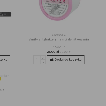
AKCESORIA
Vanity antybakteryjne nici do nitkowania
NICVANITY
21,00 zł
30,00 zł
szyka
Dodaj do koszyka
e
nia -