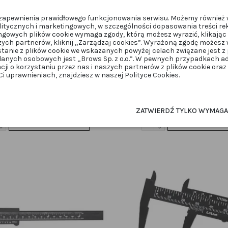
u zapewnienia prawidłowego funkcjonowania serwisu. Możemy również 
itycznych i marketingowych, w szczególności dopasowania treści re
ngowych plików cookie wymaga zgody, którą możesz wyrazić, klikając 
zych partnerów, kliknij „Zarządzaj cookies”. Wyrażoną zgodę możes
stanie z plików cookie we wskazanych powyżej celach związane jest 
anych osobowych jest „Brows Sp. z o.o.”. W pewnych przypadkach 
acji o korzystaniu przez nas i naszych partnerów z plików cookie ora
BRWI
BRWI
 uprawnieniach, znajdziesz w naszej Polityce Cookies.
e Brow Paste Mini Yellow 3,5g
OKO Pasta do konturowania br
Contour Paste White Pearl,
BPASTEYELLOW
OKOwhitepasta
29,25 zł
41,00 zł
39,00 zł
ZATWIERDŹ TYLKO WYMAG
Dodaj do koszyka
Dodaj do kos