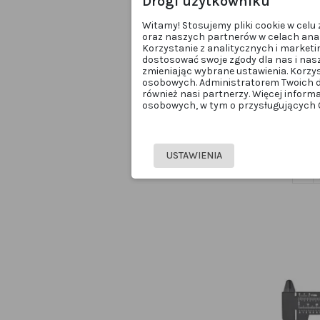
Drogi użytkowniku
Witamy! Stosujemy pliki cookie w cel
oraz naszych partnerów w celach anal
Korzystanie z analitycznych i marketi
dostosować swoje zgody dla nas i nas
zmieniając wybrane ustawienia. Korzy
osobowych. Administratorem Twoich d
również nasi partnerzy. Więcej inform
osobowych, w tym o przysługujących Ci
NikkMol
USTAWIENIA