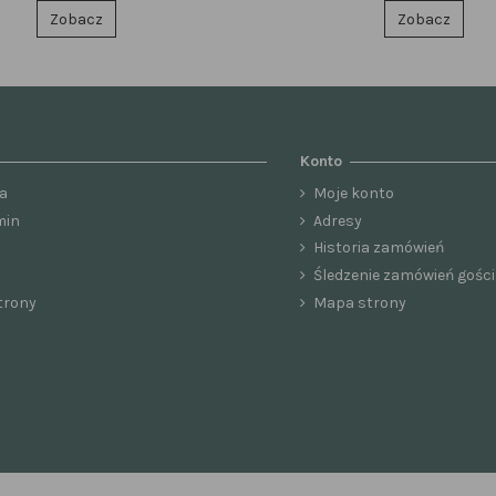
Zobacz
Zobacz
Konto
a
Moje konto
min
Adresy
Historia zamówień
Śledzenie zamówień gości
trony
Mapa strony