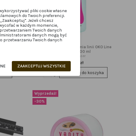
wykorzystywać pliki cookie własne
klamowych do Twoich preferencji.
„Zaakceptuj”. Jeżeli chcesz
z wycofać w każdym momencie,
z przetwarzaniem Twoich danych
administratorami danych mogą być
z o przetwarzaniu Twoich danych
BRWI
wi Eyebrow
OkO płyn do czyszczenia linii OKO Line
 15 ml
Cleanser 100 ml
OkOcleanser
45,00 zł
ANE
ZAAKCEPTUJ WSZYSTKIE
zyka
Dodaj do koszyka
Wyprzedaż!
-30%