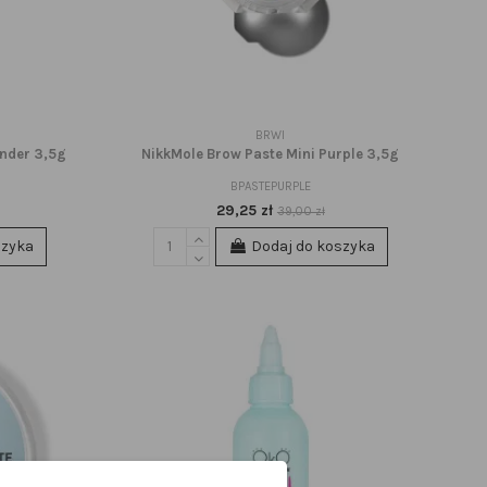
BRWI
ander 3,5g
NikkMole Brow Paste Mini Purple 3,5g
BPASTEPURPLE
29,25 zł
39,00 zł
szyka
Dodaj do koszyka