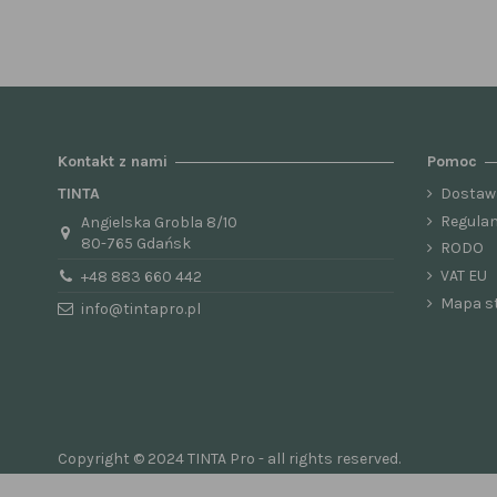
Kontakt z nami
Pomoc
TINTA
Dostaw
Regula
Angielska Grobla 8/10
80-765 Gdańsk
RODO
VAT EU
+48 883 660 442
Mapa s
info@tintapro.pl
Copyright © 2024 TINTA Pro - all rights reserved.