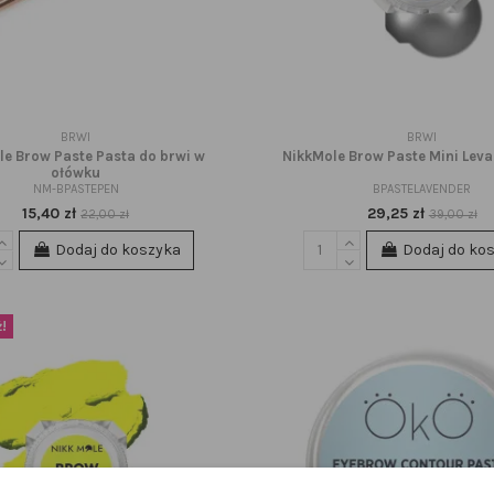
BRWI
BRWI
le Brow Paste Pasta do brwi w
NikkMole Brow Paste Mini Lev
ołówku
NM-BPASTEPEN
BPASTELAVENDER
15,40 zł
29,25 zł
22,00 zł
39,00 zł
Dodaj do koszyka
Dodaj do ko
!