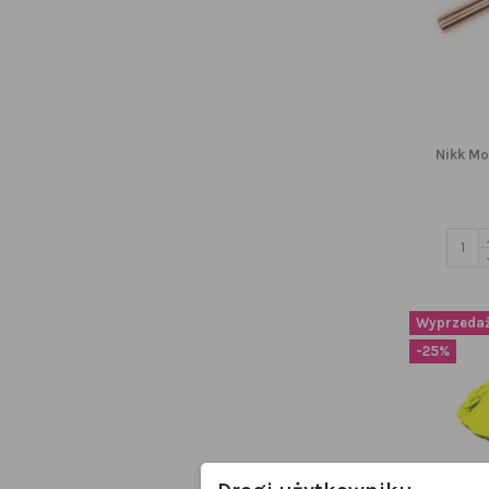
Nikk Mo
Wyprzedaż
-25%