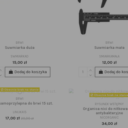
BRWI
BRWI
Suwmiarka duża
Suwmiarka mała
SWMIARKAD
SMIARKAMAŁA
15,00 zł
12,00 zł
Dodaj do koszyka
Dodaj do ko
Obecnie brak na stanie
Obecnie brak na stani
BRWI
 samoprzylepna do brwi 15 szt.
RYSUNEK WSTĘPNY
Organica nici do nitkowa
LINIJKA15
antybakteryjne
NICORGANIC
17,00 zł
20,00 zł
34,00 zł