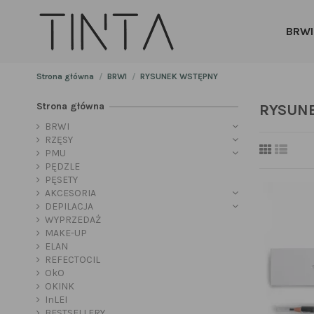
BRWI
Strona główna
BRWI
RYSUNEK WSTĘPNY
Strona główna
RYSUN
BRWI
RZĘSY
PMU
PĘDZLE
PĘSETY
AKCESORIA
DEPILACJA
WYPRZEDAŻ
MAKE-UP
ELAN
REFECTOCIL
OkO
OKINK
InLEI
BESTSELLERY