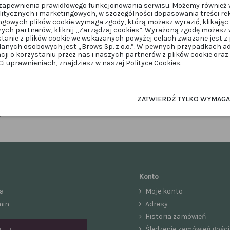
u zapewnienia prawidłowego funkcjonowania serwisu. Możemy również 
itycznych i marketingowych, w szczególności dopasowania treści re
ngowych plików cookie wymaga zgody, którą możesz wyrazić, klikając 
zych partnerów, kliknij „Zarządzaj cookies”. Wyrażoną zgodę możes
stanie z plików cookie we wskazanych powyżej celach związane jest 
anych osobowych jest „Brows Sp. z o.o.”. W pewnych przypadkach 
acji o korzystaniu przez nas i naszych partnerów z plików cookie ora
BRWI
 uprawnieniach, znajdziesz w naszej Polityce Cookies.
 do czyszczenia linii OKO Line
Cleanser 100 ml
OkOcleanser
45,00 zł
ZATWIERDŹ TYLKO WYMAG
Dodaj do koszyka
Konto
a
Moje konto
min
Adresy
Historia zamówień
Śledzenie zamówień gości