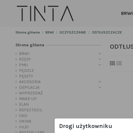
BRWI
Strona główna
BRWI
OCZYSZCZANIE
ODTŁUSZCZACZE
Strona główna
ODTŁU
BRWI
RZĘSY
PMU
PĘDZLE
PĘSETY
AKCESORIA
DEPILACJA
WYPRZEDAŻ
MAKE-UP
ELAN
REFECTOCIL
OkO
OKINK
Drogi użytkowniku
InLEI
BESTSELLERY