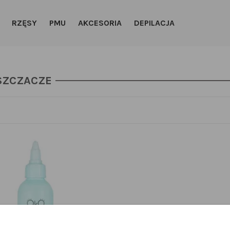
RZĘSY
PMU
AKCESORIA
DEPILACJA
SZCZACZE