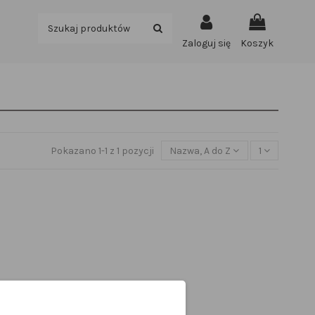
Zaloguj się
Koszyk
Pokazano 1-1 z 1 pozycji
Nazwa, A do Z
1