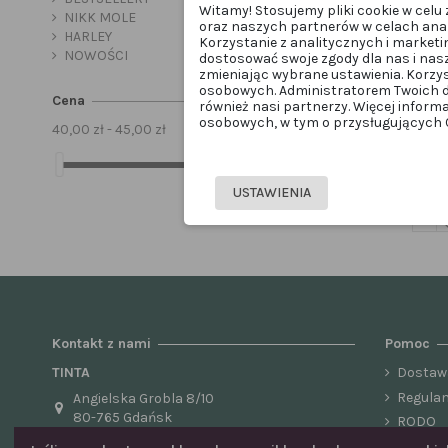
Witamy! Stosujemy pliki cookie w cel
NIKK MOLE
oraz naszych partnerów w celach anal
HARLEY
Korzystanie z analitycznych i marketi
NOWOŚCI
dostosować swoje zgody dla nas i nas
zmieniając wybrane ustawienia. Korzy
osobowych. Administratorem Twoich d
Cena
również nasi partnerzy. Więcej inform
osobowych, w tym o przysługujących Ci
40,00 zł - 45,00 zł
OkO płyn
USTAWIENIA
Kontakt z nami
Pomoc
TINTA
Dostaw
Regula
Angielska Grobla 8/10
80-765 Gdańsk
RODO
VAT EU
+48 883 660 442