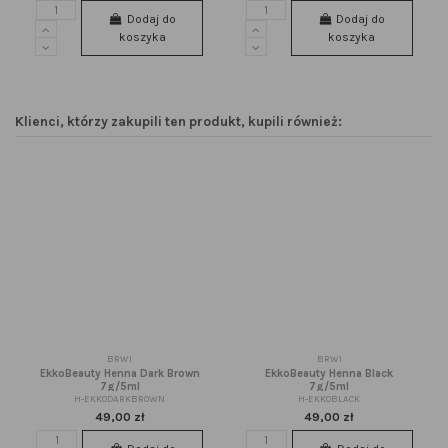
Dodaj do
Dodaj do
koszyka
koszyka
Klienci, którzy zakupili ten produkt, kupili również:
BRWI
BRWI
EkkoBeauty Henna Dark Brown
EkkoBeauty Henna Black
7g/5ml
7g/5ml
H-EKKODARKBROWN
H-EKKOBLACK
49,00 zł
49,00 zł