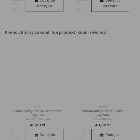
Dodaj do
Dodaj do
koszyka
koszyka
Klienci, którzy zakupili ten produkt, kupili również:
BRWI
BRWI
EkkoBeauty Henna Chocolate
EkkoBeauty Henna Brown
7g/5ml
7g/5ml
H-EKKOCHOCO-new
H-EKKOBROWN
49,00 zł
49,00 zł
Dodaj do
Dodaj do