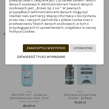
powyżej celach związane jest z przetwarzaniem Twoich
40,00 zł
149,99 zł
danych osobowych. Administratorem Twoich danych
osobowych jest „Brows Sp. z o.o.”. W pewnych
Dodaj do
przypadkach administratorami danych mogą być
koszyka
Zobacz
również nasi partnerzy. Więcej informacji o korzystaniu
przez nas i naszych partnerów z plików cookie oraz o
przetwarzaniu Twoich danych osobowych, w tym o
przysługujących Ci uprawnieniach, znajdziesz w naszej
Polityce Cookies.
16 innych produktów w tej samej kategorii:
ZAAKCEPTUJ WSZYSTKIE
USTAWIENIA
ZATWIERDŹ TYLKO WYMAGANE
BRWI
BRWI
OKO STEP 1 LIFT - środek do
OKO henna do brwi Power
laminowania rzęs i brwi , 10 ml
Powder - 04 Black
OKOlaminacjastep1
75,00 zł
85,00 zł