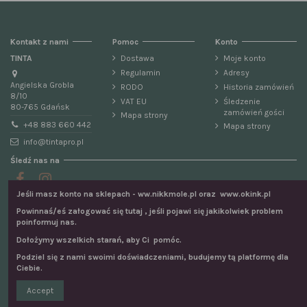
Kontakt z nami
Pomoc
Konto
TINTA
Dostawa
Moje konto
Regulamin
Adresy
Angielska Grobla
RODO
Historia zamówień
8/10
VAT EU
Śledzenie
80-765 Gdańsk
zamówień gości
Mapa strony
+48 883 660 442
Mapa strony
info@tintapro.pl
Śledź nas na
Jeśli masz konto na sklepach - ww.nikkmole.pl oraz www.okink.pl
Newsletter
Powinnaś/eś załogować się tutaj , jeśli pojawi się jakikolwiek problem
poinformuj nas.
Dołożymy wszelkich starań, aby Ci pomóc.
Możesz zrezygnować w każdej chwili. W tym celu
Podziel się z nami swoimi doświadczeniami, budujemy tą platformę dla
należy odnaleźć szczegóły w naszej informacji prawnej.
Ciebie.
Accept