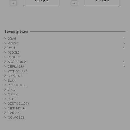
koszyka
koszyka
Strona główna
BRWI
RZĘSY
PMU
PĘDZLE
PĘSETY
AKCESORIA
DEPILACJA
WYPRZEDAŻ
MAKE-UP
ELAN
REFECTOCIL
OkO
OKINK
InLEI
BESTSELLERY
NIKK MOLE
HARLEY
NOWOŚCI