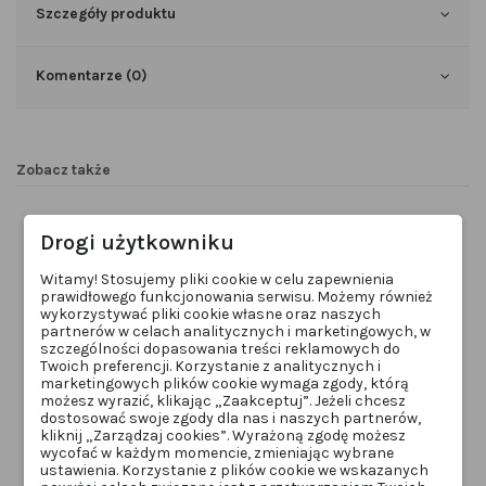
Szczegóły produktu
Komentarze (0)
Zobacz także
Drogi użytkowniku
Witamy! Stosujemy pliki cookie w celu zapewnienia
prawidłowego funkcjonowania serwisu. Możemy również
wykorzystywać pliki cookie własne oraz naszych
partnerów w celach analitycznych i marketingowych, w
szczególności dopasowania treści reklamowych do
Twoich preferencji. Korzystanie z analitycznych i
marketingowych plików cookie wymaga zgody, którą
możesz wyrazić, klikając „Zaakceptuj”. Jeżeli chcesz
Obecnie brak na stanie
dostosować swoje zgody dla nas i naszych partnerów,
BRWI
RZĘSY
kliknij „Zarządzaj cookies”. Wyrażoną zgodę możesz
Nikk Mole pianka do brwi i rzęs
InLei® „LASH MOLECULAR 4”
wycofać w każdym momencie, zmieniając wybrane
150 ml
rekonstrukcja molekularna do
ustawienia. Korzystanie z plików cookie we wskazanych
rzęs i brwi 15ml
NMSZAMP1
INLEIMOLE4