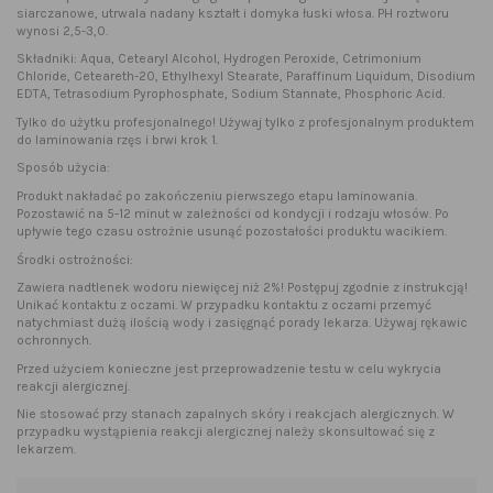
siarczanowe, utrwala nadany kształt i domyka łuski włosa. PH roztworu
wynosi 2,5-3,0.
Składniki: Aqua, Cetearyl Alcohol, Hydrogen Peroxide, Cetrimonium
Chloride, Ceteareth-20, Ethylhexyl Stearate, Paraffinum Liquidum, Disodium
EDTA, Tetrasodium Pyrophosphate, Sodium Stannate, Phosphoric Acid.
Tylko do użytku profesjonalnego! Używaj tylko z profesjonalnym produktem
do laminowania rzęs i brwi krok 1.
Sposób użycia:
Produkt nakładać po zakończeniu pierwszego etapu laminowania.
Pozostawić na 5-12 minut w zależności od kondycji i rodzaju włosów. Po
upływie tego czasu ostrożnie usunąć pozostałości produktu wacikiem.
Środki ostrożności:
Zawiera nadtlenek wodoru niewięcej niż 2%! Postępuj zgodnie z instrukcją!
Unikać kontaktu z oczami. W przypadku kontaktu z oczami przemyć
natychmiast dużą ilością wody i zasięgnąć porady lekarza. Używaj rękawic
ochronnych.
Przed użyciem konieczne jest przeprowadzenie testu w celu wykrycia
reakcji alergicznej.
Nie stosować przy stanach zapalnych skóry i reakcjach alergicznych. W
przypadku wystąpienia reakcji alergicznej należy skonsultować się z
lekarzem.