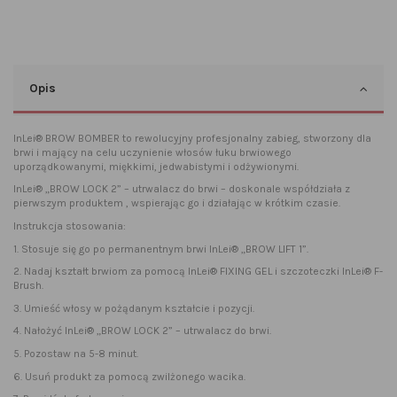
Opis
InLei® BROW BOMBER to rewolucyjny profesjonalny zabieg, stworzony dla
brwi i mający na celu uczynienie włosów łuku brwiowego
uporządkowanymi, miękkimi, jedwabistymi i odżywionymi.
InLei® „BROW LOCK 2” – utrwalacz do brwi – doskonale współdziała z
pierwszym produktem , wspierając go i działając w krótkim czasie.
Instrukcja stosowania:
1. Stosuje się go po permanentnym brwi InLei® „BROW LIFT 1”.
2. Nadaj kształt brwiom za pomocą InLei® FIXING GEL i szczoteczki InLei® F-
Brush.
3. Umieść włosy w pożądanym kształcie i pozycji.
4. Nałożyć InLei® „BROW LOCK 2” – utrwalacz do brwi.
5. Pozostaw na 5-8 minut.
6. Usuń produkt za pomocą zwilżonego wacika.