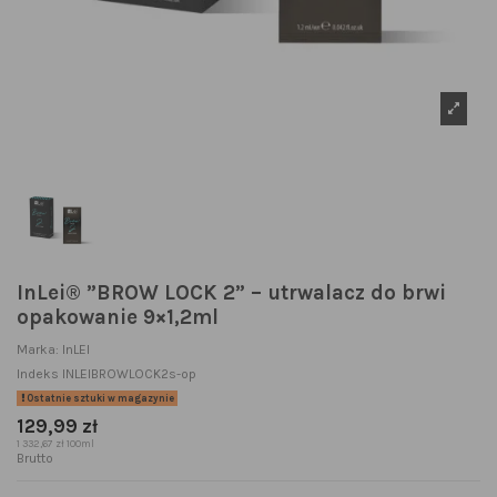
InLei® ”BROW LOCK 2” – utrwalacz do brwi
opakowanie 9×1,2ml
Marka:
InLEI
Indeks
INLEIBROWLOCK2s-op
Ostatnie sztuki w magazynie
129,99 zł
1 332,67 zł 100ml
Brutto