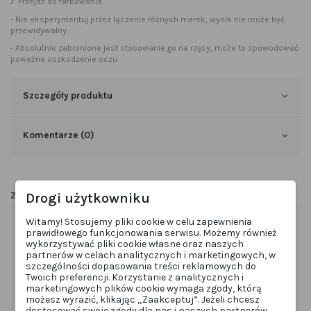
7. Przejdź do farbowania.
- Nie eksperymentuj przez łączenie różnych marek, wynik nie może być
przewidywalny.
- Absolutnie zabronione jest stosowanie go na rzęsy, może to spowodować
poważne uszkodzenie oczu.
Szczegóły produktu
Komentarze (0)
Zobacz także
Drogi użytkowniku
Witamy! Stosujemy pliki cookie w celu zapewnienia
prawidłowego funkcjonowania serwisu. Możemy również
wykorzystywać pliki cookie własne oraz naszych
partnerów w celach analitycznych i marketingowych, w
szczególności dopasowania treści reklamowych do
Twoich preferencji. Korzystanie z analitycznych i
marketingowych plików cookie wymaga zgody, którą
możesz wyrazić, klikając „Zaakceptuj”. Jeżeli chcesz
dostosować swoje zgody dla nas i naszych partnerów,