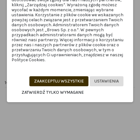
kliknij „Zarządzaj cookies”. Wyrażoną zgodę możesz
wycofać w każdym momencie, zmieniając wybrane
Obecnie brak na stanie
ustawienia. Korzystanie z plików cookie we wskazanych
powyżej celach związane jest z przetwarzaniem Twoich
RZĘSY
BRWI
danych osobowych. Administratorem Twoich danych
Inlei® „One” M – formy
Nikk Mole Perfect Lamination
osobowych jest „Brows Sp. z o.o.”. W pewnych
silikonowe 1 para
krok 2
przypadkach administratorami danych mogą być
INLEIONE.M
NM-PERFLAMI2
również nasi partnerzy. Więcej informacji o korzystaniu
16,99 zł
65,00 zł
przez nas i naszych partnerów z plików cookie oraz o
przetwarzaniu Twoich danych osobowych, w tym o
Dodaj do
przysługujących Ci uprawnieniach, znajdziesz w naszej
koszyka
Zobacz
Polityce Cookies.
ZAAKCEPTUJ WSZYSTKIE
USTAWIENIA
16 innych produktów w tej samej kategorii:
ZATWIERDŹ TYLKO WYMAGANE