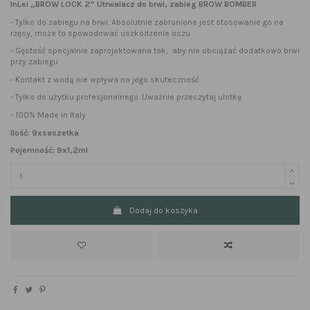
InLei „BROW LOCK 2” Utrwalacz do brwi, zabieg BROW BOMBER
- Tylko do zabiegu na brwi. Absolutnie zabronione jest stosowanie go na
rzęsy, może to spowodować uszkodzenie oczu
- Gęstość specjalnie zaprojektowana tak, aby nie obciążać dodatkowo brwi
przy zabiegu
- Kontakt z wodą nie wpływa na jego skuteczność
- Tylko do użytku profesjonalnego. Uważnie przeczytaj ulotkę
- 100% Made in Italy
Ilość: 9xsaszetka
Pojemność: 9x1,2ml
Dodaj do koszyka