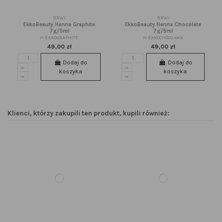
BRWI
BRWI
EkkoBeauty Henna Graphite
EkkoBeauty Henna Chocolate
7g/5ml
7g/5ml
H-EKKOGRAPHITE
H-EKKOCHOCO-new
49,00 zł
49,00 zł
Dodaj do
Dodaj do
koszyka
koszyka
Klienci, którzy zakupili ten produkt, kupili również: