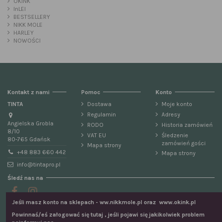
OKINK
InLEI
BESTSELLERY
NIKK MOLE
HARLEY
NOWOŚCI
Kontakt z nami
Pomoc
Konto
TINTA
Dostawa
Moje konto
Regulamin
Adresy
Angielska Grobla
RODO
Historia zamówień
8/10
VAT EU
Śledzenie
80-765 Gdańsk
zamówień gości
Mapa strony
+48 883 660 442
Mapa strony
info@tintapro.pl
Śledź nas na
Jeśli masz konto na sklepach - ww.nikkmole.pl oraz www.okink.pl
Newsletter
Powinnaś/eś załogować się tutaj , jeśli pojawi się jakikolwiek problem