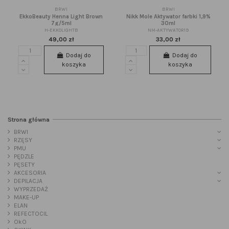
BRWI
BRWI
EkkoBeauty Henna Light Brown
Nikk Mole Aktywator farbki 1,9%
7g/5ml
30ml
H-EKKOLIGHTB
NM-AKTYWATOR19
49,00 zł
33,00 zł
Dodaj do
Dodaj do
koszyka
koszyka
Strona główna
BRWI
RZĘSY
PMU
PĘDZLE
PĘSETY
AKCESORIA
DEPILACJA
WYPRZEDAŻ
MAKE-UP
ELAN
REFECTOCIL
OkO