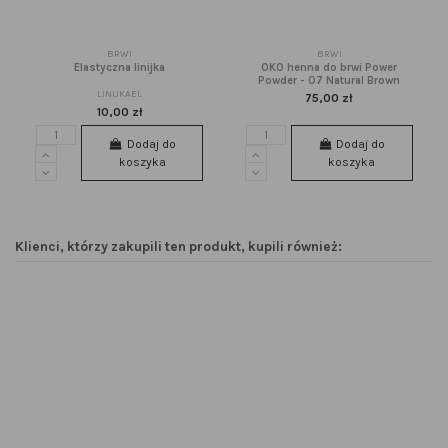
BRWI
BRWI
Elastyczna linijka
OKO henna do brwi Power
Powder - 07 Natural Brown
LINIJKAEL
75,00 zł
10,00 zł
Dodaj do
Dodaj do
koszyka
koszyka
Klienci, którzy zakupili ten produkt, kupili również: