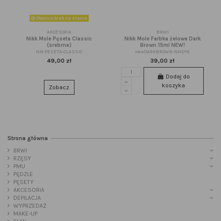
Obecnie brak na stanie
AKCESORIA
BRWI
Nikk Mole Pęseta Classic
Nikk Mole Farbka żelowa Dark
(srebrna)
Brown 15ml NEW!
NM-PESETA-CLASSIC
newDARKBROWN-NMDYE
49,00 zł
39,00 zł
Dodaj do
koszyka
Zobacz
Strona główna
BRWI
RZĘSY
PMU
PĘDZLE
PĘSETY
AKCESORIA
DEPILACJA
WYPRZEDAŻ
MAKE-UP