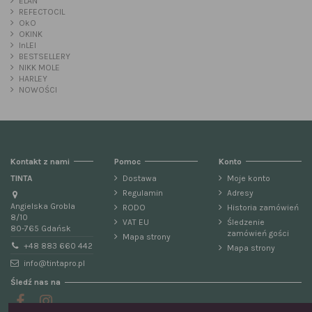
ELAN
REFECTOCIL
OkO
OKINK
InLEI
BESTSELLERY
NIKK MOLE
HARLEY
NOWOŚCI
Kontakt z nami
Pomoc
Konto
TINTA
Dostawa
Moje konto
Regulamin
Adresy
Angielska Grobla
RODO
Historia zamówień
8/10
VAT EU
Śledzenie
80-765 Gdańsk
zamówień gości
Mapa strony
+48 883 660 442
Mapa strony
info@tintapro.pl
Śledź nas na