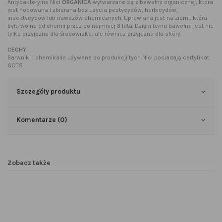
Antybakteryjne Nici
ORGANICA
wytwarzane są z bawełny organicznej, która
jest hodowana i zbierana bez użycia pestycydów, herbicydów,
insektycydów lub nawozów chemicznych. Uprawiana jest na ziemi, która
była wolna od chemii przez co najmniej 3 lata. Dzięki temu bawełna jest nie
tylko przyjazna dla środowiska, ale również przyjazna dla skóry.
CECHY
Barwniki i chemikalia używane do produkcji tych Nici posiadają certyfikat
GOTS.
Szczegóły produktu
Komentarze (0)
Zobacz także