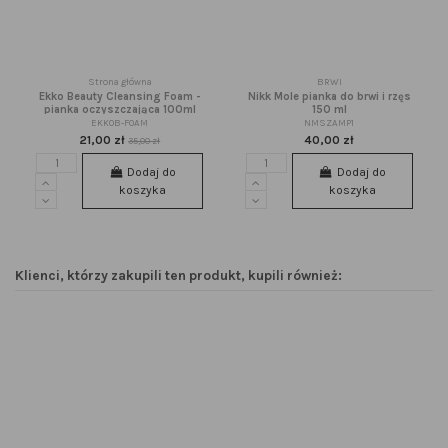
Strona główna
BRWI
Ekko Beauty Cleansing Foam -
Nikk Mole pianka do brwi i rzęs
pianka oczyszczająca 100ml
150 ml
EKKOB-FOAM
NMSZAMP1
21,00 zł
40,00 zł
35,00 zł
Dodaj do
Dodaj do
koszyka
koszyka
Klienci, którzy zakupili ten produkt, kupili również: