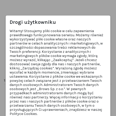
Drogi użytkowniku
Witamy! Stosujemy pliki cookie w celu zapewnienia
BRWI
PMU
Elastyczna linijka
Aleksandra Kopowska Kredka
prawidłowego funkcjonowania serwisu. Możemy również
do brwi - BLACK
wykorzystywać pliki cookie własne oraz naszych
LINIJKAEL
AK-KBLACK
partnerów w celach analitycznych i marketingowych, w
10,00 zł
25,00 zł
szczególności dopasowania treści reklamowych do
Twoich preferencji. Korzystanie z analitycznych i
Dodaj do
Dodaj do
marketingowych plików cookie wymaga zgody, którą
koszyka
koszyka
możesz wyrazić, klikając „Zaakceptuj”. Jeżeli chcesz
dostosować swoje zgody dla nas i naszych partnerów,
kliknij „Zarządzaj cookies”. Wyrażoną zgodę możesz
wycofać w każdym momencie, zmieniając wybrane
ustawienia. Korzystanie z plików cookie we wskazanych
13 innych produktów w tej samej kategorii:
powyżej celach związane jest z przetwarzaniem Twoich
danych osobowych. Administratorem Twoich danych
osobowych jest „Brows Sp. z o.o.”. W pewnych
przypadkach administratorami danych mogą być
Wyprzedaż!
również nasi partnerzy. Więcej informacji o korzystaniu
-25%
przez nas i naszych partnerów z plików cookie oraz o
przetwarzaniu Twoich danych osobowych, w tym o
przysługujących Ci uprawnieniach, znajdziesz w naszej
Polityce Cookies.